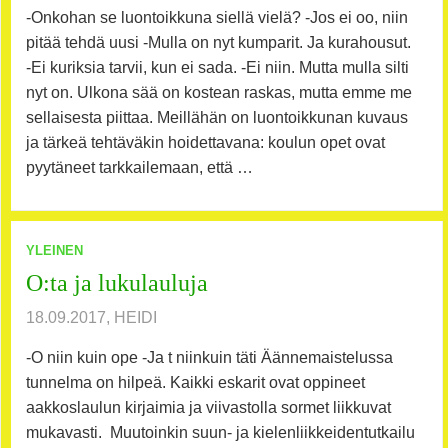
-Onkohan se luontoikkuna siellä vielä? -Jos ei oo, niin
pitää tehdä uusi -Mulla on nyt kumparit. Ja kurahousut.
-Ei kuriksia tarvii, kun ei sada. -Ei niin. Mutta mulla silti
nyt on. Ulkona sää on kostean raskas, mutta emme me
sellaisesta piittaa. Meillähän on luontoikkunan kuvaus
ja tärkeä tehtäväkin hoidettavana: koulun opet ovat
pyytäneet tarkkailemaan, että …
YLEINEN
O:ta ja lukulauluja
18.09.2017, HEIDI
-O niin kuin ope -Ja t niinkuin täti Äännemaistelussa
tunnelma on hilpeä. Kaikki eskarit ovat oppineet
aakkoslaulun kirjaimia ja viivastolla sormet liikkuvat
mukavasti. Muutoinkin suun- ja kielenliikkeidentutkailu