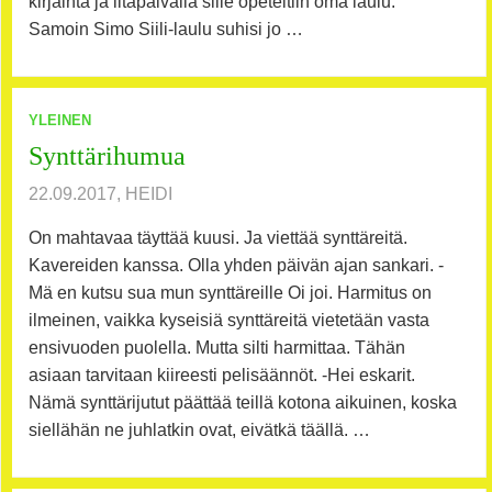
kirjainta ja iltapäivällä sille opeteltiin oma laulu.
Samoin Simo Siili-laulu suhisi jo …
YLEINEN
Synttärihumua
22.09.2017, HEIDI
On mahtavaa täyttää kuusi. Ja viettää synttäreitä.
Kavereiden kanssa. Olla yhden päivän ajan sankari. -
Mä en kutsu sua mun synttäreille Oi joi. Harmitus on
ilmeinen, vaikka kyseisiä synttäreitä vietetään vasta
ensivuoden puolella. Mutta silti harmittaa. Tähän
asiaan tarvitaan kiireesti pelisäännöt. -Hei eskarit.
Nämä synttärijutut päättää teillä kotona aikuinen, koska
siellähän ne juhlatkin ovat, eivätkä täällä. …