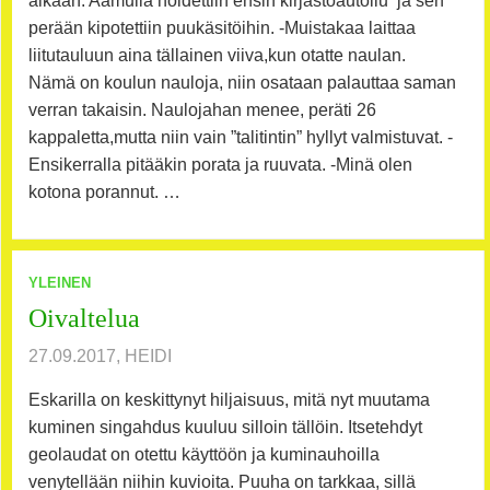
aikaan. Aamulla hoidettiin ensin kirjastoautoilu ja sen
perään kipotettiin puukäsitöihin. -Muistakaa laittaa
liitutauluun aina tällainen viiva,kun otatte naulan.
Nämä on koulun nauloja, niin osataan palauttaa saman
verran takaisin. Naulojahan menee, peräti 26
kappaletta,mutta niin vain ”talitintin” hyllyt valmistuvat. -
Ensikerralla pitääkin porata ja ruuvata. -Minä olen
kotona porannut. …
YLEINEN
Oivaltelua
27.09.2017, HEIDI
Eskarilla on keskittynyt hiljaisuus, mitä nyt muutama
kuminen singahdus kuuluu silloin tällöin. Itsetehdyt
geolaudat on otettu käyttöön ja kuminauhoilla
venytellään niihin kuvioita. Puuha on tarkkaa, sillä