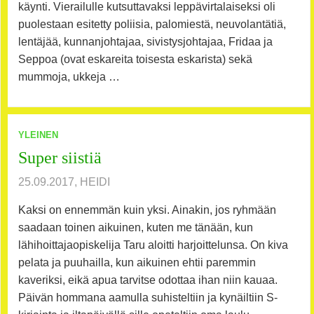
käynti. Vierailulle kutsuttavaksi leppävirtalaiseksi oli
puolestaan esitetty poliisia, palomiestä, neuvolantätiä,
lentäjää, kunnanjohtajaa, sivistysjohtajaa, Fridaa ja
Seppoa (ovat eskareita toisesta eskarista) sekä
mummoja, ukkeja …
YLEINEN
Super siistiä
25.09.2017, HEIDI
Kaksi on ennemmän kuin yksi. Ainakin, jos ryhmään
saadaan toinen aikuinen, kuten me tänään, kun
lähihoittajaopiskelija Taru aloitti harjoittelunsa. On kiva
pelata ja puuhailla, kun aikuinen ehtii paremmin
kaveriksi, eikä apua tarvitse odottaa ihan niin kauaa.
Päivän hommana aamulla suhisteltiin ja kynäiltiin S-