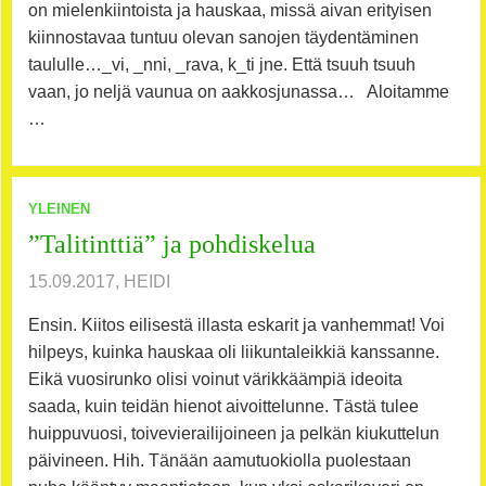
on mielenkiintoista ja hauskaa, missä aivan erityisen
kiinnostavaa tuntuu olevan sanojen täydentäminen
taululle…_vi, _nni, _rava, k_ti jne. Että tsuuh tsuuh
vaan, jo neljä vaunua on aakkosjunassa… Aloitamme
…
YLEINEN
”Talitinttiä” ja pohdiskelua
15.09.2017, HEIDI
Ensin. Kiitos eilisestä illasta eskarit ja vanhemmat! Voi
hilpeys, kuinka hauskaa oli liikuntaleikkiä kanssanne.
Eikä vuosirunko olisi voinut värikkäämpiä ideoita
saada, kuin teidän hienot aivoittelunne. Tästä tulee
huippuvuosi, toivevierailijoineen ja pelkän kiukuttelun
päivineen. Hih. Tänään aamutuokiolla puolestaan