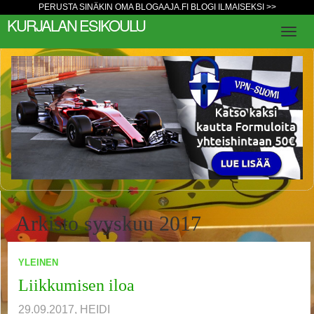
PERUSTA SINÄKIN OMA BLOGAAJA.FI BLOGI ILMAISEKSI >>
KURJALAN ESIKOULU
Arkisto syyskuu 2017
YLEINEN
1
2
Seuraava »
Liikkumisen iloa
29.09.2017, HEIDI