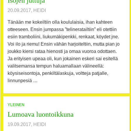
Isojen juttuja
20.09.2017, HEIDI
Tänään me kokeiltiin olla koululaisia, ihan kahteen
otteeseen. Ensin jumpassa ”telineratailtiin” eli otettiin
esiin tramboliini, liukumäkipenkki, renkaat, köydet jne.
Voi ilo ja riemu! Ensin vähän harjoiteltiin, mutta pian jo
joukko kiersi rataa hienosti ja omaa vuoroa odottaen.
Ja erityisen upeaa oli, kun jokainen eskeri sai esitellä
valitsemansa tempun haluamallaan välineellä:
köysiseisontoja, penkiltälaskuja, voltteja patjalle,
linnunpesiä …
YLEINEN
Lumoava luontoikkuna
19.09.2017, HEIDI