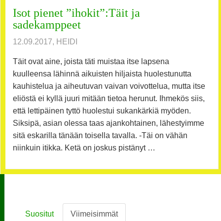
Isot pienet ”ihokit”:Täit ja
sadekamppeet
12.09.2017, HEIDI
Täit ovat aine, joista täti muistaa itse lapsena
kuulleensa lähinnä aikuisten hiljaista huolestunutta
kauhistelua ja aiheutuvan vaivan voivottelua, mutta itse
eliöstä ei kyllä juuri mitään tietoa herunut. Ihmekös siis,
että lettipäinen tyttö huolestui sukankärkiä myöden.
Siksipä, asian olessa taas ajankohtainen, lähestyimme
sitä eskarilla tänään toisella tavalla. -Täi on vähän
niinkuin itikka. Ketä on joskus pistänyt …
Suositut
Viimeisimmät