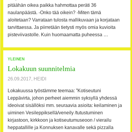
pitäähän oikea paikka hahmottaa peräti 36
naulanpäästä. -Onko tää oikein? -Miten tämä
aloitetaan? Varrataan tulosta mallikuvaan ja korjataan
tarvittaessa. Ja piirretään tietysti myös omia kuvioita
pisteviivastolle. Kuin huomaamatta puheessa …
YLEINEN
Lokakuun suunnitelmia
26.09.2017, HEIDI
Lokakuussa työstämme teemaa: ”Kotiseutuni
Leppävirta, johon perheet aiemmin syksyllä yhdessä
ideoivat sisällöksi mm. seuraavia asioita: keilaminen ja
uiminen Vesileppiksellä/veneily /tutustuminen
kirjastoon, kirkkoon ja kotiseutumuseoon / vierailu
heppatallille ja Konnuksen kanavalle sekä pizzalla