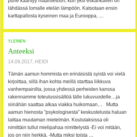
puhe kääntyy maantietoon, kun yksi eskarikaveri on
lähdässä lomalle etelän lämpöön. Katsotaan ensin
karttapallosta kyseinen maa ja Eurooppa, …
YLEINEN
Anteeksi
14.09.2017, HEIDI
Tämän aamun hommista en erinäisistä syistä voi vielä
kirjoittaa, sillä ihan kohta meillä starttaa liikkuva
vanhempainilta, jossa yhdessä perheiden kanssa
rakennamme toteutussisältöä tälle lukuvuodelle…ja
siinähän saattaa alkaa viakka huikomaan… Mutta
aamun hienosta ”psykologisesta” keskustelusta haluan
laittaa muutaman mietelmän. Koulutaksissa oli
nimittäin tullut mielipahaa nimittelystä -Ei voi mitään,
jos on niin herkkä. -Mutta miksi toista …