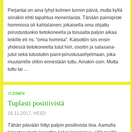
Perjantai on aina lyhyt kolmen tunnin päivä, mutta kyllä
siinäkin ehtii tapahtua monenlaista. Tänään painopiste
hommissa oli kahtalainen; jokaisella oma ohjattu
piirustustuokio tietokoneella ja toisaalta paljon aikaa
leikille eli ns. ”omia hommia”. Katsottiin siis ensin
yhdessä tietokoneelta tutut hiiri, osoitin ja salasana-
jutut sekä tutustutiin paint-piirustusaohjelmaan, joka
muutamille olikin ennestään tuttu. Ainakin osin. Mutta
tuttu tai …
YLEINEN
Tuplasti positiivistä
16.11.2017, HEIDI
Tähän päivään liittyi paljon positiivista iloa. Aamulla