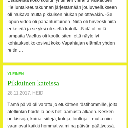
Eskareista koko koulun yhteinen vierailu Varkauden
Helluntai-seurakunnan järjestämään jouluvaellukseen
oli mukava,mutta pikkuisen hiukan pelottavakin. -Se
lopun video oli pahantuntuinen -Niitä oli hirveesti niitä
enkeleitä ja se yksi oli siellä katolla -Niitä oli niitä
lampaita Vaellus oli koottu siten, että näytellyt
kohtaukset kokosivat koko Vapahtajan elämän yhden
reitin …
YLEINEN
Pikkuinen kateissa
28.11.2017, HEIDI
Tämä päivä oli varattu jo etukäteen rästihommille, joita
alettiinkin hoidella pois heti aamusta alkaen. Kesken
on kissoja, koiria, siilejä, koteja, tonttuja…mutta niin
vaan ovat kaikki hommat valmiina päivän päättyessä.