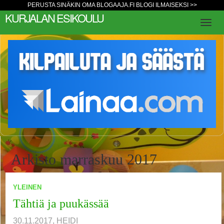
PERUSTA SINÄKIN OMA BLOGAAJA.FI BLOGI ILMAISEKSI >>
KURJALAN ESIKOULU
Arkisto marraskuu 2017
YLEINEN
1
2
Seuraava »
Tähtiä ja puukässää
30.11.2017, HEIDI