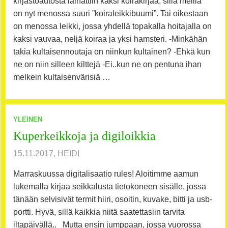
kirjastoautosta lainattiin kaksi koirakirjaa, sillä meillä
on nyt menossa suuri ”koiraleikkibuumi”. Tai oikestaan
on menossa leikki, jossa yhdellä topakalla hoitajalla on
kaksi vauvaa, neljä koiraa ja yksi hamsteri. -Minkähän
takia kultaisennoutaja on niinkun kultainen? -Ehkä kun
ne on niin silleen kilttejä -Ei..kun ne on pentuna ihan
melkein kultaisenvärisiä …
YLEINEN
Kuperkeikkoja ja digiloikkia
15.11.2017, HEIDI
Marraskuussa digitalisaatio rules! Aloitimme aamun
lukemalla kirjaa seikkalusta tietokoneen sisälle, jossa
tänään selvisivät termit hiiri, osoitin, kuvake, bitti ja usb-
portti. Hyvä, sillä kaikkia niitä saatettasiin tarvita
iltapäivällä.. Mutta ensin jumppaan, jossa vuorossa