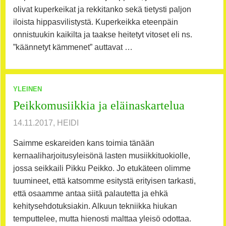
olivat kuperkeikat ja rekkitanko sekä tietysti paljon
iloista hippasvilistystä. Kuperkeikka eteenpäin
onnistuukin kaikilta ja taakse heitetyt vitoset eli ns.
”käännetyt kämmenet” auttavat …
YLEINEN
Peikkomusiikkia ja eläinaskartelua
14.11.2017, HEIDI
Saimme eskareiden kans toimia tänään
kernaaliharjoitusyleisönä lasten musiikkituokiolle,
jossa seikkaili Pikku Peikko. Jo etukäteen olimme
tuumineet, että katsomme esitystä erityisen tarkasti,
että osaamme antaa siitä palautetta ja ehkä
kehitysehdotuksiakin. Alkuun tekniikka hiukan
temputtelee, mutta hienosti malttaa yleisö odottaa.