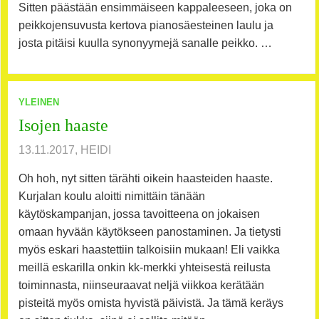
Sitten päästään ensimmäiseen kappaleeseen, joka on
peikkojensuvusta kertova pianosäesteinen laulu ja
josta pitäisi kuulla synonyymejä sanalle peikko. …
YLEINEN
Isojen haaste
13.11.2017, HEIDI
Oh hoh, nyt sitten tärähti oikein haasteiden haaste.
Kurjalan koulu aloitti nimittäin tänään
käytöskampanjan, jossa tavoitteena on jokaisen
omaan hyvään käytökseen panostaminen. Ja tietysti
myös eskari haastettiin talkoisiin mukaan! Eli vaikka
meillä eskarilla onkin kk-merkki yhteisestä reilusta
toiminnasta, niinseuraavat neljä viikkoa kerätään
pisteitä myös omista hyvistä päivistä. Ja tämä keräys