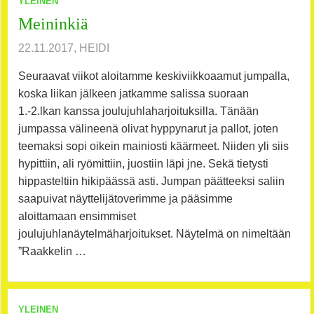
YLEINEN
Meininkiä
22.11.2017, HEIDI
Seuraavat viikot aloitamme keskiviikkoaamut jumpalla,
koska liikan jälkeen jatkamme salissa suoraan
1.-2.lkan kanssa joulujuhlaharjoituksilla. Tänään
jumpassa välineenä olivat hyppynarut ja pallot, joten
teemaksi sopi oikein mainiosti käärmeet. Niiden yli siis
hypittiin, ali ryömittiin, juostiin läpi jne. Sekä tietysti
hippasteltiin hikipäässä asti. Jumpan päätteeksi saliin
saapuivat näyttelijätoverimme ja pääsimme
aloittamaan ensimmiset
joulujuhlanäytelmäharjoitukset. Näytelmä on nimeltään
”Raakkelin …
YLEINEN