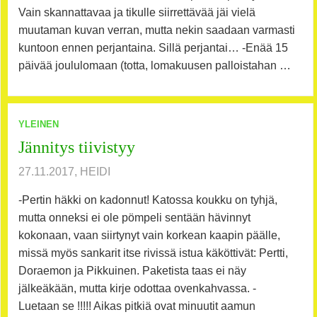
Vain skannattavaa ja tikulle siirrettävää jäi vielä
muutaman kuvan verran, mutta nekin saadaan varmasti
kuntoon ennen perjantaina. Sillä perjantai… -Enää 15
päivää joululomaan (totta, lomakuusen palloistahan …
YLEINEN
Jännitys tiivistyy
27.11.2017, HEIDI
-Pertin häkki on kadonnut! Katossa koukku on tyhjä,
mutta onneksi ei ole pömpeli sentään hävinnyt
kokonaan, vaan siirtynyt vain korkean kaapin päälle,
missä myös sankarit itse rivissä istua käköttivät: Pertti,
Doraemon ja Pikkuinen. Paketista taas ei näy
jälkeäkään, mutta kirje odottaa ovenkahvassa. -
Luetaan se !!!!! Aikas pitkiä ovat minuutit aamun