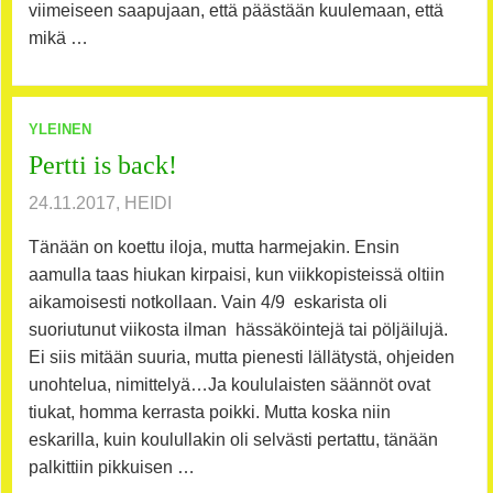
viimeiseen saapujaan, että päästään kuulemaan, että
mikä …
YLEINEN
Pertti is back!
24.11.2017, HEIDI
Tänään on koettu iloja, mutta harmejakin. Ensin
aamulla taas hiukan kirpaisi, kun viikkopisteissä oltiin
aikamoisesti notkollaan. Vain 4/9 eskarista oli
suoriutunut viikosta ilman hässäköintejä tai pöljäilujä.
Ei siis mitään suuria, mutta pienesti lällätystä, ohjeiden
unohtelua, nimittelyä…Ja koululaisten säännöt ovat
tiukat, homma kerrasta poikki. Mutta koska niin
eskarilla, kuin koulullakin oli selvästi pertattu, tänään
palkittiin pikkuisen …