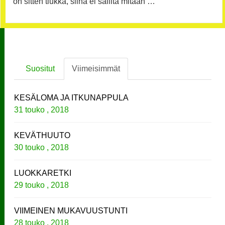
on sitten tiukka, siinä ei sallita mitään …
Suositut
Viimeisimmät
KESÄLOMA JA ITKUNAPPULA
31 touko , 2018
KEVÄTHUUTO
30 touko , 2018
LUOKKARETKI
29 touko , 2018
VIIMEINEN MUKAVUUSTUNTI
28 touko , 2018