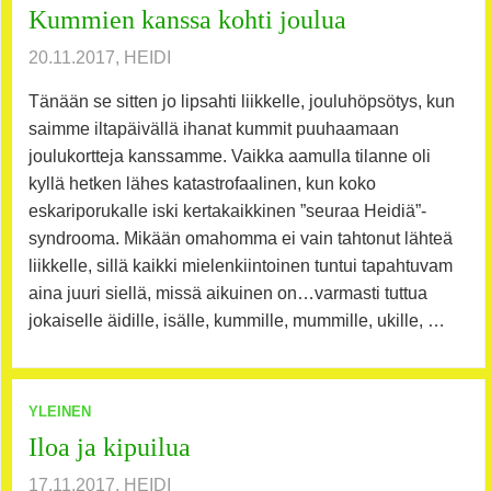
Kummien kanssa kohti joulua
20.11.2017, HEIDI
Tänään se sitten jo lipsahti liikkelle, jouluhöpsötys, kun
saimme iltapäivällä ihanat kummit puuhaamaan
joulukortteja kanssamme. Vaikka aamulla tilanne oli
kyllä hetken lähes katastrofaalinen, kun koko
eskariporukalle iski kertakaikkinen ”seuraa Heidiä”-
syndrooma. Mikään omahomma ei vain tahtonut lähteä
liikkelle, sillä kaikki mielenkiintoinen tuntui tapahtuvam
aina juuri siellä, missä aikuinen on…varmasti tuttua
jokaiselle äidille, isälle, kummille, mummille, ukille, …
YLEINEN
Iloa ja kipuilua
17.11.2017, HEIDI