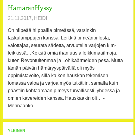
HämäränHyssy
21.11.2017, HEIDI
On hilpeää hiippailla pimeässä, varsinkin
taskulamppujen kanssa. Leikkiä pimeänpiilosta,
valottajaa, seurata sädettä, arvuutella varjojen kim-
leikkissä…Keksiä omia ihan uusia leikkimaailmoja,
kuten Revontultenmaa ja Lohikäärmeiden pesä. Mutta
tämän päivän hämäryyspäivällä oli myös
oppimistavoite, sillä kaiken hauskan tekemisen
lomassa valoa ja varjoa myös tutkittiin, samalla kuin
päästiin kohtaamaan pimeys turvallisesti, yhdessä ja
omien kavereiden kanssa. Hauskaakin oli… -
Mennäänkö …
YLEINEN