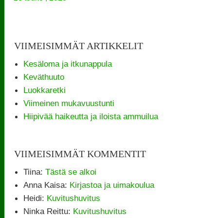
VIIMEISIMMÄT ARTIKKELIT
Kesäloma ja itkunappula
Keväthuuto
Luokkaretki
Viimeinen mukavuustunti
Hiipivää haikeutta ja iloista ammuilua
VIIMEISIMMÄT KOMMENTIT
Tiina
:
Tästä se alkoi
Anna Kaisa
:
Kirjastoa ja uimakoulua
Heidi
:
Kuvitushuvitus
Ninka Reittu
:
Kuvitushuvitus