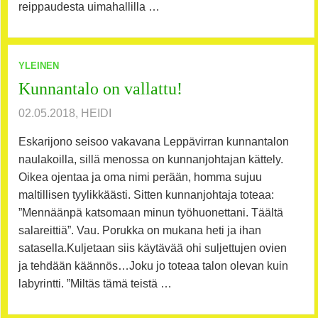
reippaudesta uimahallilla …
YLEINEN
Kunnantalo on vallattu!
02.05.2018, HEIDI
Eskarijono seisoo vakavana Leppävirran kunnantalon
naulakoilla, sillä menossa on kunnanjohtajan kättely.
Oikea ojentaa ja oma nimi perään, homma sujuu
maltillisen tyylikkäästi. Sitten kunnanjohtaja toteaa:
”Mennäänpä katsomaan minun työhuonettani. Täältä
salareittiä”. Vau. Porukka on mukana heti ja ihan
satasella.Kuljetaan siis käytävää ohi suljettujen ovien
ja tehdään käännös…Joku jo toteaa talon olevan kuin
labyrintti. ”Miltäs tämä teistä …