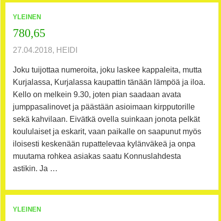
YLEINEN
780,65
27.04.2018, HEIDI
Joku tuijottaa numeroita, joku laskee kappaleita, mutta
Kurjalassa, Kurjalassa kaupattin tänään lämpöä ja iloa.
Kello on melkein 9.30, joten pian saadaan avata
jumppasalinovet ja päästään asioimaan kirpputorille
sekä kahvilaan. Eivätkä ovella suinkaan jonota pelkät
koululaiset ja eskarit, vaan paikalle on saapunut myös
iloisesti keskenään rupattelevaa kylänväkeä ja onpa
muutama rohkea asiakas saatu Konnuslahdesta
astikin. Ja …
YLEINEN