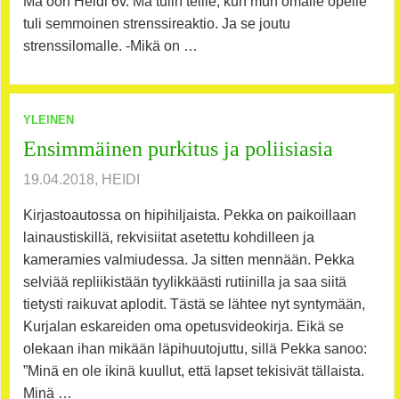
Mä oon Heidi 6v. Mä tulin teille, kun mun omalle opelle
tuli semmoinen strenssireaktio. Ja se joutu
strenssilomalle. -Mikä on …
YLEINEN
Ensimmäinen purkitus ja poliisiasia
19.04.2018, HEIDI
Kirjastoautossa on hipihiljaista. Pekka on paikoillaan
lainaustiskillä, rekvisiitat asetettu kohdilleen ja
kameramies valmiudessa. Ja sitten mennään. Pekka
selviää repliikistään tyylikkäästi rutiinilla ja saa siitä
tietysti raikuvat aplodit. Tästä se lähtee nyt syntymään,
Kurjalan eskareiden oma opetusvideokirja. Eikä se
olekaan ihan mikään läpihuutojuttu, sillä Pekka sanoo:
”Minä en ole ikinä kuullut, että lapset tekisivät tällaista.
Minä …