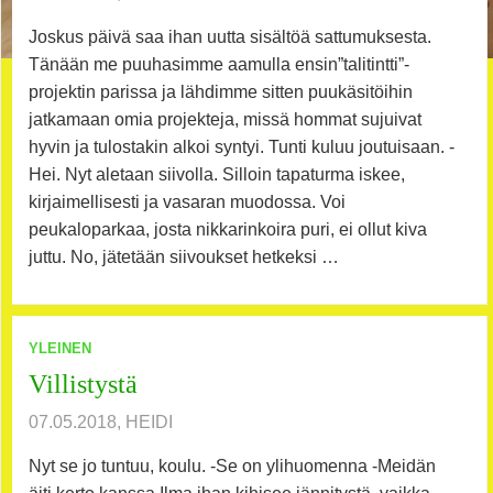
Joskus päivä saa ihan uutta sisältöä sattumuksesta.
Tänään me puuhasimme aamulla ensin”talitintti”-
projektin parissa ja lähdimme sitten puukäsitöihin
jatkamaan omia projekteja, missä hommat sujuivat
hyvin ja tulostakin alkoi syntyi. Tunti kuluu joutuisaan. -
Hei. Nyt aletaan siivolla. Silloin tapaturma iskee,
kirjaimellisesti ja vasaran muodossa. Voi
peukaloparkaa, josta nikkarinkoira puri, ei ollut kiva
juttu. No, jätetään siivoukset hetkeksi …
YLEINEN
Villistystä
07.05.2018, HEIDI
Nyt se jo tuntuu, koulu. -Se on ylihuomenna -Meidän