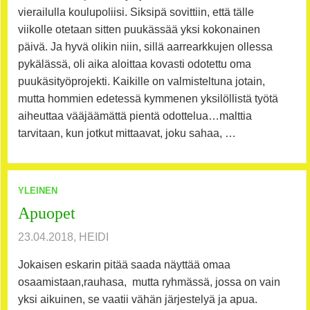
vierailulla koulupoliisi. Siksipä sovittiin, että tälle
viikolle otetaan sitten puukässää yksi kokonainen
päivä. Ja hyvä olikin niin, sillä aarrearkkujen ollessa
pykälässä, oli aika aloittaa kovasti odotettu oma
puukäsityöprojekti. Kaikille on valmisteltuna jotain,
mutta hommien edetessä kymmenen yksilöllistä työtä
aiheuttaa vääjäämättä pientä odottelua…malttia
tarvitaan, kun jotkut mittaavat, joku sahaa, …
YLEINEN
Apuopet
23.04.2018, HEIDI
Jokaisen eskarin pitää saada näyttää omaa
osaamistaan,rauhasa, mutta ryhmässä, jossa on vain
yksi aikuinen, se vaatii vähän järjestelyä ja apua.