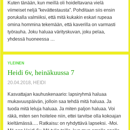
Kuten tänään, kun meillä oli hoideltavana vielä
viimeiset neljä ”kevättestausta”. Pohditaan siis ensin
porukalla valmiiksi, että mitä kukakin eskari rupeaa
omina hommina tekemään, että kaverilla on varmasti
työrauha. Joku haluaa värityskuvan, joku pelaa,
yhdessä huoneessa …
YLEINEN
Heidi 6v, heinäkuussa 7
20.04.2018, HEIDI
Kasvattajan kauhuskenaario: lapsiryhmä haluaa
mukavuuspäivän, jolloin saa tehdä mitä haluaa. Ja
tuoda mitä leluja haluaa. Ja miten paljon haluaa. Voi
räkä, miten sen hoitelee niin, ettei tarvitse olla kokoajan
kieltämässä…. Ratkaisu: on ryhdyttävä lapseksi. -Moi.