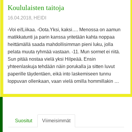
Koululaisten taitoja
16.04.2018, HEIDI
-Voi ei!Liikaa. -Oota.Yksi, kaksi…. Menossa on aamun
matikkatunti ja parin kanssa yritetään kahta noppaa
heittämällä saada mahdollisimman pieni luku, jolla
pelata muuta ryhmää vastaan. -11. Mun sormet ei riitä.
Sun pitää nostaa vielä yksi Hilpeää. Ensin
yhteenlaskuja tehdään näin porukalla ja sitten luvut
paperille täydentäen, eikä into laskemiseen tunnu
loppuvan ollenkaan, vaan vielä omilla hommillakin …
Suositut
Viimeisimmät