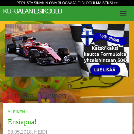
PERUSTA SINÄKIN OMA BLOGAAJA.FI BLOGI ILMAISEKSI >>
KURJALAN ESIKOULU
Luokka: Yleinen
YLEINEN
« Edellinen
1
2
3
4
…
38
Ensiapua!
Seuraava »
08.05.2018, HEIDI