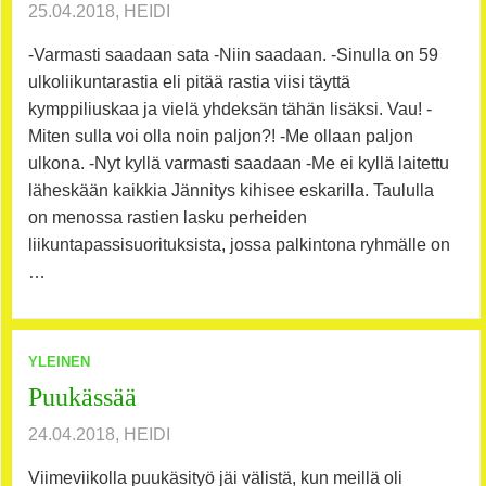
25.04.2018, HEIDI
-Varmasti saadaan sata -Niin saadaan. -Sinulla on 59
ulkoliikuntarastia eli pitää rastia viisi täyttä
kymppiliuskaa ja vielä yhdeksän tähän lisäksi. Vau! -
Miten sulla voi olla noin paljon?! -Me ollaan paljon
ulkona. -Nyt kyllä varmasti saadaan -Me ei kyllä laitettu
läheskään kaikkia Jännitys kihisee eskarilla. Taululla
on menossa rastien lasku perheiden
liikuntapassisuorituksista, jossa palkintona ryhmälle on
…
YLEINEN
Puukässää
24.04.2018, HEIDI
Viimeviikolla puukäsityö jäi välistä, kun meillä oli