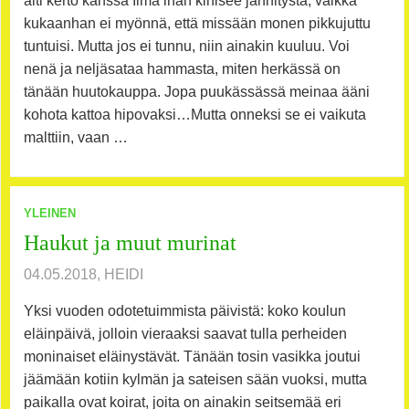
äiti kerto kanssa Ilma ihan kihisee jännitystä, vaikka
kukaanhan ei myönnä, että missään monen pikkujuttu
tuntuisi. Mutta jos ei tunnu, niin ainakin kuuluu. Voi
nenä ja neljäsataa hammasta, miten herkässä on
tänään huutokauppa. Jopa puukässässä meinaa ääni
kohota kattoa hipovaksi…Mutta onneksi se ei vaikuta
malttiin, vaan …
YLEINEN
Haukut ja muut murinat
04.05.2018, HEIDI
Yksi vuoden odotetuimmista päivistä: koko koulun
eläinpäivä, jolloin vieraaksi saavat tulla perheiden
moninaiset eläinystävät. Tänään tosin vasikka joutui
jäämään kotiin kylmän ja sateisen sään vuoksi, mutta
paikalla ovat koirat, joita on ainakin seitsemää eri