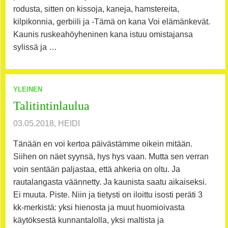
rodusta, sitten on kissoja, kaneja, hamstereita,
kilpikonnia, gerbiili ja -Tämä on kana Voi elämänkevät.
Kaunis ruskeahöyheninen kana istuu omistajansa
sylissä ja …
YLEINEN
Talitintinlaulua
03.05.2018, HEIDI
Tänään en voi kertoa päivästämme oikein mitään.
Siihen on näet syynsä, hys hys vaan. Mutta sen verran
voin sentään paljastaa, että ahkeria on oltu. Ja
rautalangasta väännetty. Ja kaunista saatu aikaiseksi.
Ei muuta. Piste. Niin ja tietysti on iloittu isosti peräti 3
kk-merkistä: yksi hienosta ja muut huomioivasta
käytöksestä kunnantalolla, yksi maltista ja