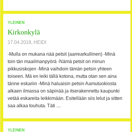
YLEINEN
Kirkonkylä
17.04.2018, HEIDI
-Mulla on mukana nää petsit (aarrearkullinen) -Minä
toin tän maailmanpyörä -Nämä petsit on minun
pikkusiskojen -Minä vaihdoin tämän petsin yhteen
toiseen. Mä en leiki tällä kotona, mutta otan sen aina
tänne eskariin -Minä haluaisin petsin Aamutuokiosta
alkaen ilmassa on säpinää ja itserakennettu kaupunki
vetää eskareita leikkimään. Esitellään siis lelut ja sitten
saa alkaa touhuta. Täti …
YLEINEN