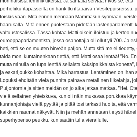
moninaisista lemmikkikeistä. Ja samalla selviää myös se, että
perheliikuntapasseilla on hankittu iltapäivän Vesileppisreissu, p
loiskis vaan. Mitä ennen mennään Mammasiin syömään, veistel
haarukalla. Mitä ennen puolestaan pidetään lastenparlamentti
valtuustosalissa. Tässä kohtaa Matti oikein iloistuu ja kertoo nu
eurooppaparlamentista, jossa osanottajia oli ollut yli 700. Ja esk
heti, että se on muuten hirveän paljon. Mutta sitä me ei tiedetty, 
taida moni kuntainenkaan tietää, että Matti osaa lentää! ”No. En 
mutta minulla on lupa lentää sellaista kaksipaikkaista konetta”, 
ja eskarijoukko kohahtaa. Mikä harrastus. Lentäminen on ihan s
Lopuksi ehditään vielä punnita painava metallinen liikelahja, jo
Puijontornia ja sitten meidän on jo aika jatkaa matkaa. ”Hei. O
vielä sellainen yhteiskuva, kun oli näin mukavaa porukkaa kä
kunnanjohtaja vielä pyytää ja pitää tosi tarkasti huolta, että var
kaikkien naamat näkyvät. Niin ja mehän annetaan tietysti hänel
superhyperiso peukku, kun saatiin tulla vierailulle.