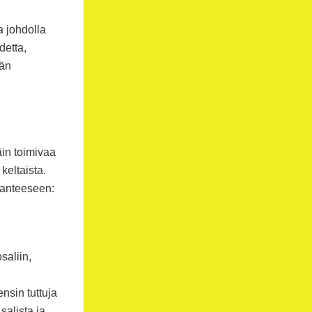
a johdolla
detta,
ään
äin toimivaa
keltaista.
lanteeseen:
saliin,
nsin tuttuja
 salista ja