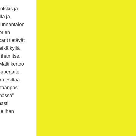
olskis ja
lä ja
 kunnantalon
orien
arit tietävät
eikä kyllä
ihan itse,
Matti kertoo
upertaito.
ka esittää
tetaanpas
ymässä”
masti
le ihan