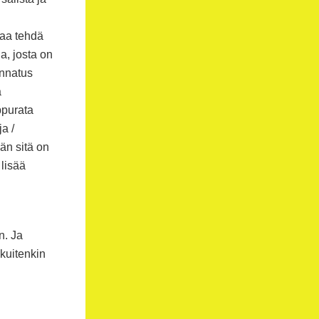
saa tehdä
a, josta on
annatus
ä
ppurata
a /
än sitä on
 lisää
n. Ja
kuitenkin