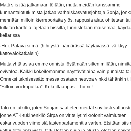
Matti siis jää jatkamaan töitään, mutta meidän kanssamme
kunnantalotutkimista jatkaa varhaiskasvatusjohtaja Sonja, jonk
mennään milloin kierreportaita ylös, rappusia alas, ohitetaan tai
tutkitan karttoja, ajetaan hissillä, tunnistetaan maisemaa, käyd
kellarissa
-Hui. Palava silmä (hihitystä; hämärässä käytävässä välkkyy
kattovalokatkaisin)
Mutta yhtä asiaa emme onnistu löytämään sitten millään, nimitt
ovivaloa. Kaikki kokeilemamme näyttävät aina vain punaista tai 
Onneksi teknisessätoimessa osataan neuvoa vinkki tähänkin ti
”Silloin voi koputtaa”. Kokeillaanpas…Toimii!
Talo on tutkittu, joten Sonjan saattelee meidät sovitusti valtuusto
jonne ATK-tukihenkilö Sirpa on viritellyt mikrofonit valmiuteen
eskarivuoden viimeistä lastenparlamenttia varten. Etsitään siis e
valtuutettujenkuvista, tarkistetaan nuija ja alusta, otetaan paikat