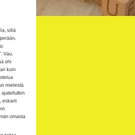
a, sillä
 perään,
a:
. Vau.
ää ohi
van kuin
ustelua
un mielestä
 ajatellutkin
 eskarit
ein
tämän omasta