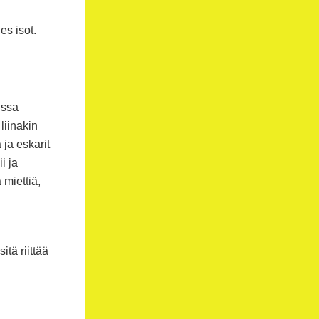
es isot.
issa
liinakin
 ja eskarit
i ja
 miettiä,
itä riittää
.