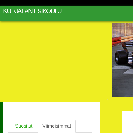
KURJALAN ESIKOULU
Suositut
Viimeisimmät