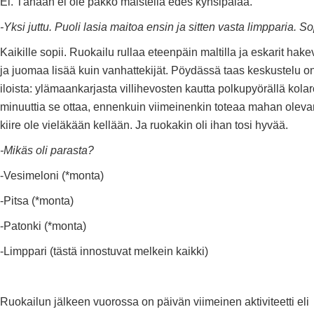
Ei. Tänään ei ole pakko maistella edes kynsipalaa.
-Yksi juttu. Puoli lasia maitoa ensin ja sitten vasta limpparia. S
Kaikille sopii. Ruokailu rullaa eteenpäin maltilla ja eskarit hak
ja juomaa lisää kuin vanhattekijät. Pöydässä taas keskustelu o
iloista: ylämaankarjasta villihevosten kautta polkupyörällä kola
minuuttia se ottaa, ennenkuin viimeinenkin toteaa mahan olevan
kiire ole vieläkään kellään. Ja ruokakin oli ihan tosi hyvää.
-Mikäs oli parasta?
-Vesimeloni (*monta)
-Pitsa (*monta)
-Patonki (*monta)
-Limppari (tästä innostuvat melkein kaikki)
Ruokailun jälkeen vuorossa on päivän viimeinen aktiviteetti eli