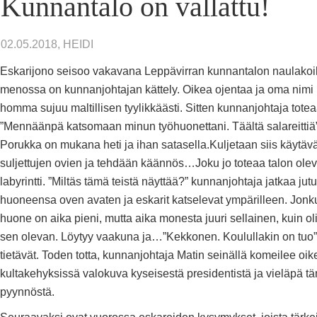
Kunnantalo on vallattu!
02.05.2018, HEIDI
Eskarijono seisoo vakavana Leppävirran kunnantalon naulakoill
menossa on kunnanjohtajan kättely. Oikea ojentaa ja oma nimi
homma sujuu maltillisen tyylikkäästi. Sitten kunnanjohtaja totea
”Mennäänpä katsomaan minun työhuonettani. Täältä salareittiä”
Porukka on mukana heti ja ihan satasella.Kuljetaan siis käytäv
suljettujen ovien ja tehdään käännös…Joku jo toteaa talon ole
labyrintti. ”Miltäs tämä teistä näyttää?” kunnanjohtaja jatkaa jut
huoneensa oven avaten ja eskarit katselevat ympärilleen. Jonk
huone on aika pieni, mutta aika monesta juuri sellainen, kuin oli
sen olevan. Löytyy vaakuna ja…”Kekkonen. Koulullakin on tuo”,
tietävät. Toden totta, kunnanjohtaja Matin seinällä komeilee oik
kultakehyksissä valokuva kyseisestä presidentistä ja vieläpä 
pyynnöstä.