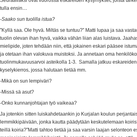
Seuraavaksi ovat vuorossa eskareiden kysymykset, joista tärkei
tulla ensin…
-Saako sun tuolilla istua?
”Kyllä saa. Ole hyvä. Miltäs se tuntuu?” Matti lupaa ja saa vast
tuolin olevan ihan hyvä, vaikka vähän liian alas luistava. Jaaha
mielipide, joten tehdään niin, että jokainen eskari pääsee istuma
ja otetaan ihan valokuva muistoksi. Ja annetaan oma henkilök
tuolinmukavuusarvoi asteikolla 1-3. Samalla jatkuu eskareiden
kyselykierros, jossa halutaan tietää mm.
-Mikä on sun lempiväri?
-Missä sä asut?
-Onko kunnanjohtajan työ vaikeaa?
Ja jotenkin sitten luiskahdetaankin jo Kurjalan koulun perjanta
lemmikkipäivään, jonka kautta päädytään keskutelemaan koir
teillä koiria?”Matti tahtoo tietää ja saa varsin laajan selonteon 