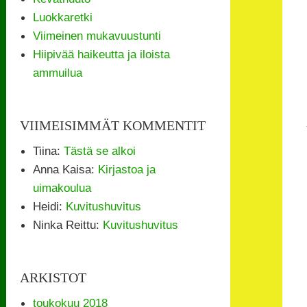
Luokkaretki
Viimeinen mukavuustunti
Hiipivää haikeutta ja iloista
ammuilua
VIIMEISIMMÄT KOMMENTIT
Tiina
:
Tästä se alkoi
Anna Kaisa
:
Kirjastoa ja
uimakoulua
Heidi
:
Kuvitushuvitus
Ninka Reittu
:
Kuvitushuvitus
ARKISTOT
toukokuu 2018