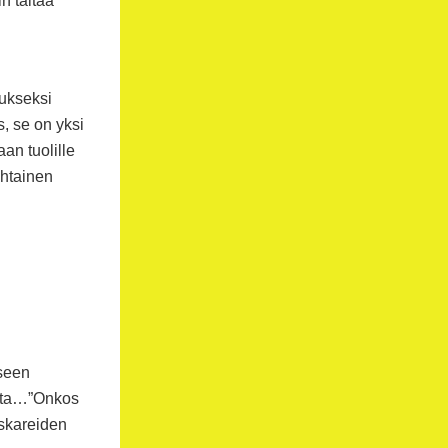
n taitaa
aukseksi
s, se on yksi
an tuolille
ohtainen
iseen
ista…”Onkos
eskareiden