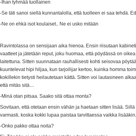
-Ihan tyhmää tuollainen
-Se täti sanoi siellä kunnantalolla, että tuolleen ei saa tehdä. Ed
-Ne on ehkä isot koulaiset.. Ne ei usko mitään
Ravintolassa on sensijaan aika hienoa. Ensin riisutaan kabinet
vaatteet ja jätetään reput, joku huomaa, että pöydässä on oikea 
laitettuna. Sitten suunnataan rauhallisesti kohti seisovaa pöytää
kuuntelevat hipi hiljaa, kun tarjoilijar kertoo, kuinka homma toimi
kokillekin tietysti heilautetaan kättä. Sitten voi lautasineen alkaa
että mitäs sitä…
-Minä otan pitsaa. Saako sitä ottaa monta?
Sovitaan, että otetaan ensin vähän ja haetaan sitten lisää. Sillä s
varmasti, koska kokki lupaa paistaa tarvittaessa vaikka lisääkin
-Onko pakko ottaa noita?