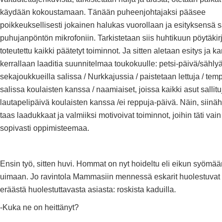
käydään kokoustamaan. Tänään puheenjohtajaksi pääsee
poikkeuksellisesti jokainen halukas vuorollaan ja esityksensä 
puhujanpöntön mikrofoniin. Tarkistetaan siis huhtikuun pöytäkirj
toteutettu kaikki päätetyt toiminnot. Ja sitten aletaan esitys ja k
kerrallaan laaditia suunnitelmaa toukokuulle: petsi-päivä/sähly
sekajoukkueilla salissa / Nurkkajussia / paistetaan lettuja / tem
salissa koulaisten kanssa / naamiaiset, joissa kaikki asut sallituj
lautapelipäivä koulaisten kanssa /ei reppuja-päivä. Näin, siinäh
taas laadukkaat ja valmiiksi motivoivat toiminnot, joihin täti vain
sopivasti oppimisteemaa.
Ensin työ, sitten huvi. Hommat on nyt hoideltu eli eikun syömää
uimaan. Jo ravintola Mammasiin mennessä eskarit huolestuvat 
eräästä huolestuttavasta asiasta: roskista kaduilla.
-Kuka ne on heittänyt?