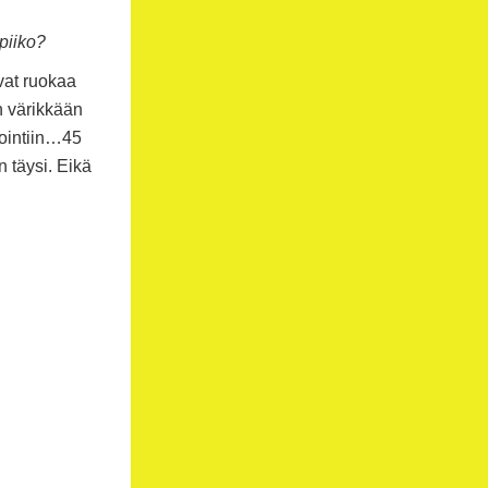
opiiko?
evat ruokaa
n värikkään
rointiin…45
 täysi. Eikä