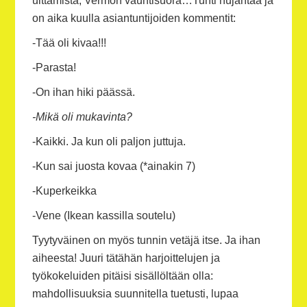
uittamista, Vermon vauhtisuora…Tunti hujahtaa ja
on aika kuulla asiantuntijoiden kommentit:
-Tää oli kivaa!!!
-Parasta!
-On ihan hiki päässä.
-Mikä oli mukavinta?
-Kaikki. Ja kun oli paljon juttuja.
-Kun sai juosta kovaa (*ainakin 7)
-Kuperkeikka
-Vene (Ikean kassilla soutelu)
Tyytyväinen on myös tunnin vetäjä itse. Ja ihan
aiheesta! Juuri tätähän harjoittelujen ja
työkokeluiden pitäisi sisällöltään olla:
mahdollisuuksia suunnitella tuetusti, lupaa