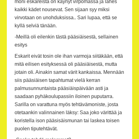
moni eskareista on käynyt virpomassa ja lähes
kaikki kädet nousevat. Sen sijaan syy miksi
virvotaan on unohduksissa.. Sari lupaa, että se
kyllä selviä tänään.
-Meillä oli eilenkin tästä pääsiäisestä, sellainen
esitys
Eskarit eivät tosin ole ihan varmoja siitäkään, että
mitä eilisen esityksessä oli pääsiäisestä, mutta
jotain oli. Ainakin samat värit kankaissa. Mennään
siis pääsiäisen tapahtumat vielä kerran
palmusunnuntaista pääsiäispäivään asti ja
saadaan pyhäkoulupassiin iloinen puputarra.
Sarilla on varattuna myös tehtävämoniste, josta
otetaankin valinnainen läksy: Saa joko värittää ja
koristella ison pääsisäismunan tai laskea toisen
puolen tiputehtävät.