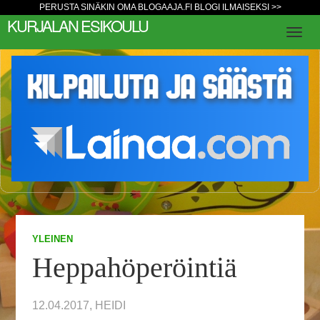
PERUSTA SINÄKIN OMA BLOGAAJA.FI BLOGI ILMAISEKSI >>
KURJALAN ESIKOULU
YLEINEN
Heppahöperöintiä
12.04.2017, HEIDI