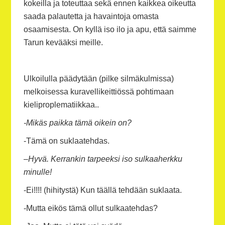
kokeilla ja toteuttaa sekä ennen kaikkea oikeutta
saada palautetta ja havaintoja omasta
osaamisesta. On kyllä iso ilo ja apu, että saimme
Tarun kevääksi meille.
Ulkoilulla päädytään (pilke silmäkulmissa)
melkoisessa kuravellikeittiössä pohtimaan
kieliproplematiikkaa..
-Mikäs paikka tämä oikein on?
-Tämä on suklaatehdas.
–
Hyvä. Kerrankin tarpeeksi iso sulkaaherkku
minulle!
-Ei!!!! (hihitystä) Kun täällä tehdään suklaata.
-Mutta eikös tämä ollut sulkaatehdas?