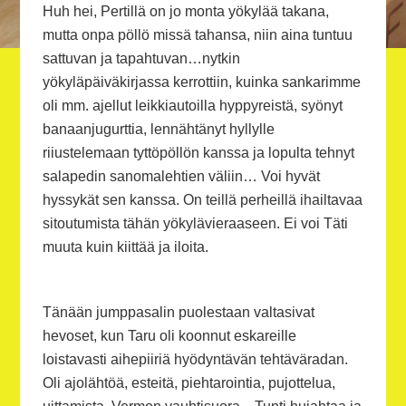
Huh hei, Pertillä on jo monta yökylää takana,
mutta onpa pöllö missä tahansa, niin aina tuntuu
sattuvan ja tapahtuvan…nytkin
yökyläpäiväkirjassa kerrottiin, kuinka sankarimme
oli mm. ajellut leikkiautoilla hyppyreistä, syönyt
banaanjugurttia, lennähtänyt hyllylle
riiustelemaan tyttöpöllön kanssa ja lopulta tehnyt
salapedin sanomalehtien väliin… Voi hyvät
hyssykät sen kanssa. On teillä perheillä ihailtavaa
sitoutumista tähän yökylävieraaseen. Ei voi Täti
muuta kuin kiittää ja iloita.
Tänään jumppasalin puolestaan valtasivat
hevoset, kun Taru oli koonnut eskareille
loistavasti aihepiiriä hyödyntävän tehtäväradan.
Oli ajolähtöä, esteitä, piehtarointia, pujottelua,