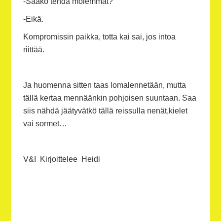
-Saako tehdä molemmat?
-Eikä.
Kompromissin paikka, totta kai sai, jos intoa
riittää.
Ja huomenna sitten taas lomalennetään, mutta
tällä kertaa mennäänkin pohjoisen suuntaan. Saa
siis nähdä jäätyvätkö tällä reissulla nenät,kielet
vai sormet…
V&I Kirjoittelee Heidi