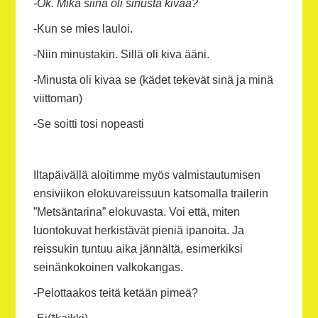
-Ok. Mikä siinä oli sinusta kivaa?
-Kun se mies lauloi.
-Niin minustakin. Sillä oli kiva ääni.
-Minusta oli kivaa se (kädet tekevät sinä ja minä
viittoman)
-Se soitti tosi nopeasti
Iltapäivällä aloitimme myös valmistautumisen
ensiviikon elokuvareissuun katsomalla trailerin
”Metsäntarina” elokuvasta. Voi että, miten
luontokuvat herkistävät pieniä ipanoita. Ja
reissukin tuntuu aika jännältä, esimerkiksi
seinänkokoinen valkokangas.
-Pelottaakos teitä ketään pimeä?