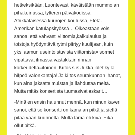
hetkeksikään. Luontevasti käväistään mummolan
pihakeinussa, tytteren päiväkodissa,
Afrikkalaisessa kuurojen koulussa, Etelä-
Amerikan katulapsityössä… Oikeastaan voisi
sanoa, että vahvasti viittomia,kaikulaulua ja
toistoja hyödyntävä rytmi piirtyy kuulijaan, kuin
yksi aamun useintoistuvista viittomista= sormet
vipattavat ilmassa vastakkain rinnan
korkeudella=iloinen. Kiitos siis Jukka, olet kyllä
hilpeä valonkantaja! Ja kiitos seurakunnan ihanat,
kun aina jaksatte muistaa ja ilahduttaa meitä.
Mutta mitäs konsertista tuumasivat eskarit…
-Minä en ensin halunnut mennä, kun minun kaveri
sanoi, että se konsertti on kamalan pitkä ja siellä
pitää vaan kuunnella. Mutta tämä oli kiva. Eikä
ollut pitkä.