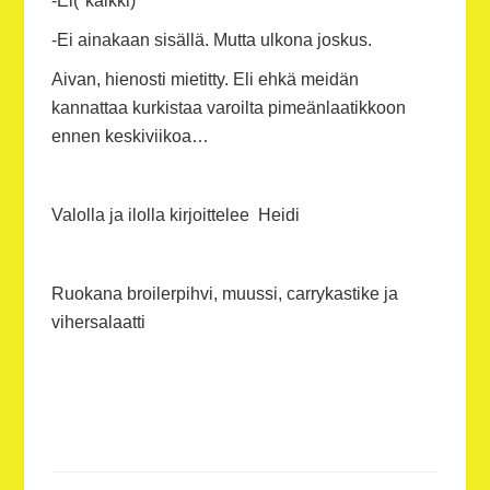
-Ei(*kaikki)
-Ei ainakaan sisällä. Mutta ulkona joskus.
Aivan, hienosti mietitty. Eli ehkä meidän
kannattaa kurkistaa varoilta pimeänlaatikkoon
ennen keskiviikoa…
Valolla ja ilolla kirjoittelee Heidi
Ruokana broilerpihvi, muussi, carrykastike ja
vihersalaatti