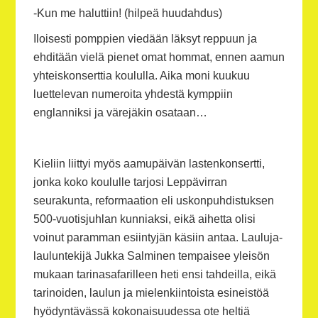
-Kun me haluttiin! (hilpeä huudahdus)
Iloisesti pomppien viedään läksyt reppuun ja
ehditään vielä pienet omat hommat, ennen aamun
yhteiskonserttia koululla. Aika moni kuukuu
luettelevan numeroita yhdestä kymppiin
englanniksi ja värejäkin osataan…
Kieliin liittyi myös aamupäivän lastenkonsertti,
jonka koko koululle tarjosi Leppävirran
seurakunta, reformaation eli uskonpuhdistuksen
500-vuotisjuhlan kunniaksi, eikä aihetta olisi
voinut paramman esiintyjän käsiin antaa. Lauluja-
lauluntekijä Jukka Salminen tempaisee yleisön
mukaan tarinasafarilleen heti ensi tahdeilla, eikä
tarinoiden, laulun ja mielenkiintoista esineistöä
hyödyntävässä kokonaisuudessa ote heltiä